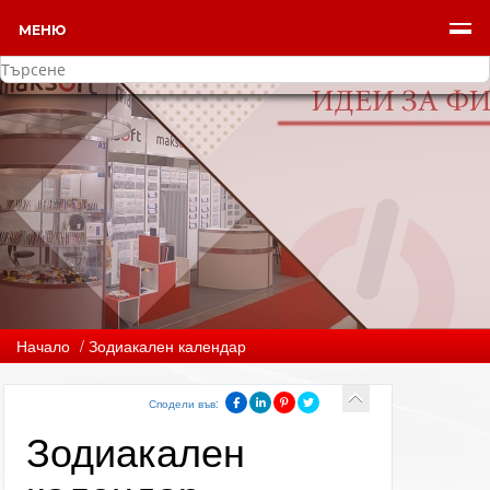
МЕНЮ
Начало
/ Зодиакален календар
Сподели във:
Зодиакален