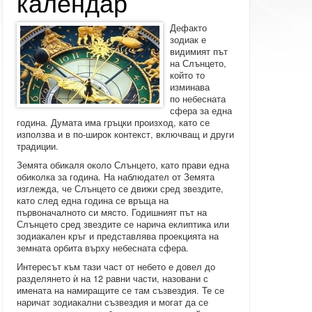
календар
Дефакто
зодиак е
видимият път
на Слънцето,
който то
изминава
по небесната
сфера за една
година. Думата има гръцки произход, като се
използва и в по-широк контекст, включващ и други
традиции.
Земята обикаля около Слънцето, като прави една
обиколка за година. На наблюдател от Земята
изглежда, че Слънцето се движи сред звездите,
като след една година се връща на
първоначалното си място. Годишният път на
Слънцето сред звездите се нарича еклиптика или
зодиакален кръг и представлява проекцията на
земната орбита върху небесната сфера.
Интересът към тази част от небето е довел до
разделянето ѝ на 12 равни части, назовани с
имената на намиращите се там съзвездия. Те се
наричат зодиакални съзвездия и могат да се