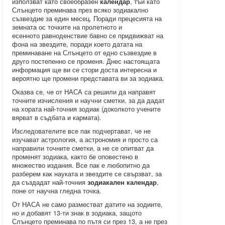
използват като своеобразен
календар
, тъй като
Слънцето преминава през всяко зодиакално
съзвездие за един месец. Поради прецесията на
земната ос точките на пролетното и
есенното равноденствие бавно се придвижват на
фона на звездите, поради което датата на
преминаване на Слънцето от едно съзвездие в
друго постепенно се променя. Днес настоящата
информация ще ви се стори доста интересна и
вероятно ще промени представата ви за зодиака.
Оказва се, че от НАСА са решили да направят
точните изчисления и научни сметки, за да дадат
на хората най-точния зодиак (доколкото учените
вярват в съдбата и кармата).
Изследователите все пак подчертават, че не
изучават астрология, а астрономия и просто са
направили точните сметки, а не се опитват да
променят зодиака, както бе оповестено в
множество издания. Все пак е любопитно да
разберем как науката и звездите се свързват, за
да създадат най-точния
зодиакален календар
,
поне от научна гледна точка.
От НАСА не само разместват датите на зодиите,
но и добавят 13-ти знак в зодиака, защото
Слънцето преминава по пътя си през 13, а не през