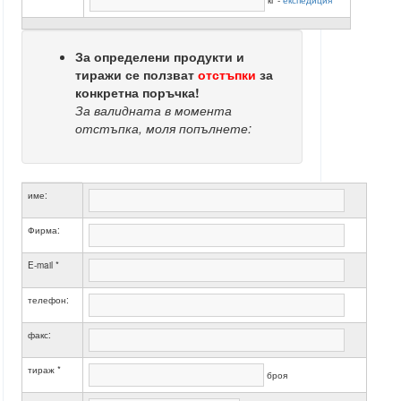
кг -
експедиция
За определени продукти и
тиражи се ползват
отстъпки
за
конкретна поръчка!
За валидната в момента
отстъпка, моля попълнете:
име:
Фирма:
E-mail *
телефон:
факс:
тираж *
броя