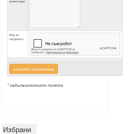
коментари:
Код за
сигурност:
изпрати запитване
* задължителните полета
Избрани