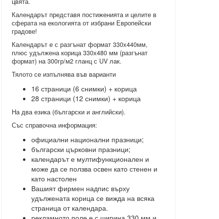
цвята.
Календарът представя постиженията и целите в
сферата на екологията от избрани Европейски
градове!
Календарът е с разгънат формат 330х440мм,
плюс удължена корица 330х480 мм (разгънат
формат) на 300гр/м2 гланц с UV лак.
Тялото се изпълнява във варианти
16 страници (6 снимки) + корица
28 страници (12 снимки) + корица
На два езика (български и английски).
Със справочна информация:
официални национални празници;
български църковни празници;
календарът е мултифункционален и
може да се ползва освен като стенен и
като настолен
Вашият фирмен надпис върху
удължената корица се вижда на всяка
страница от календара.
рекламното поле е с ширина 330 мм и