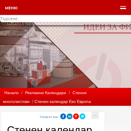
МЕНЮ
Начало
/
Рекламни Календари
/
Стенни
многолистови
/ Стенен календар Еко Европа
Сподели във:
Стенен календар