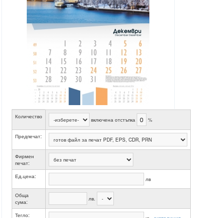
Количество
включена отстъпка
%
Предпечат:
Фирмен
печат:
Ед.цена:
лв
Обща
лв.
сума:
Тегло: