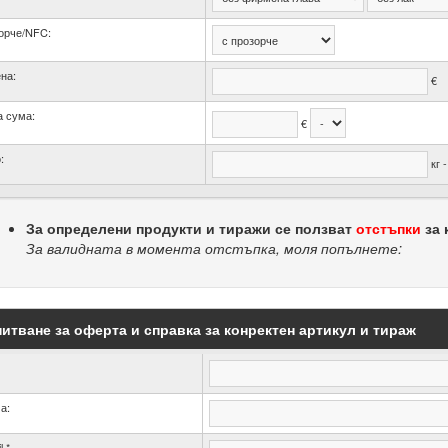
орче/NFC:
на:
€
 сума:
€
:
кг 
За определени продукти и тиражи се ползват
отстъпки
за 
За валидната в момента отстъпка, моля попълнете:
итване за оферта и справка за конректен артикул и тираж
а:
l *