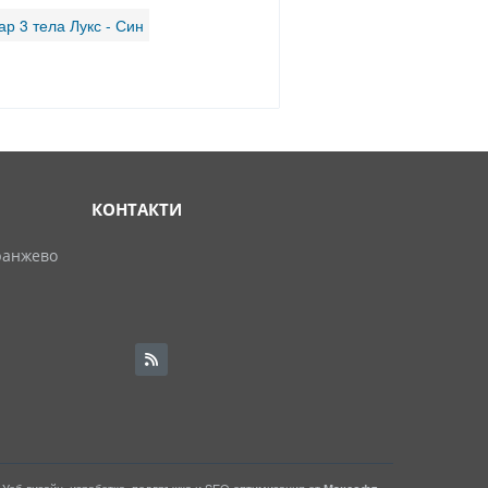
р 3 тела Лукс - Син
КОНТАКТИ
ранжево