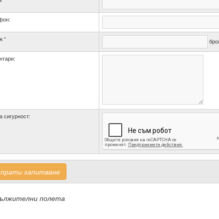
фон:
ж *
бро
нтари:
а сигурност:
зпрати запитване
дължителни полета