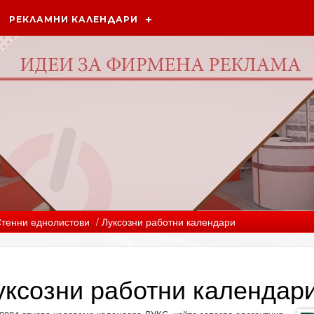
РЕКЛАМНИ КАЛЕНДАРИ
тенни еднолистови
/ Луксозни работни календари
уксозни работни календар