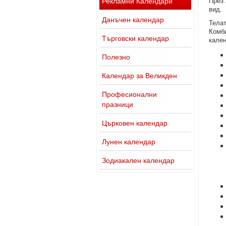
Рекламни Календари
През 
вид.
Данъчен календар
Телат
Комби
Търговски календар
кален
Полезно
Календар за Великден
Професионални
празници
Църковен календар
Лунен календар
Зодиакален календар