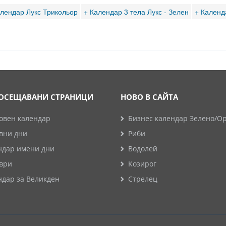
алендар Лукс Трикольор
+ Календар 3 тела Лукс - Зелен
+ Календа
ОСЕЩАВАНИ СТРАНИЦИ
НОВО В САЙТА
овен календар
Бизнес календар Зелено/О
вни дни
Риби
ндар имени дни
Водолей
ври
Козирог
ндар за Великден
Стрелец