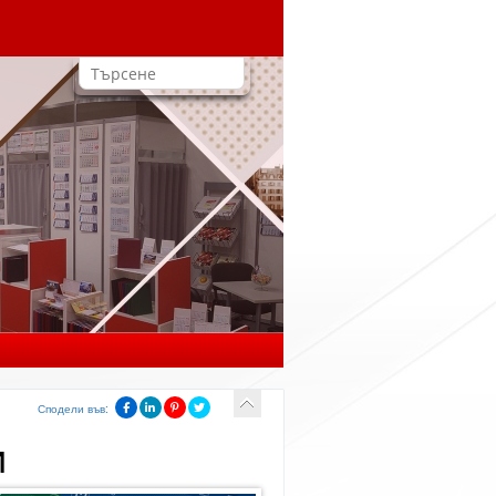
Сподели във:
и