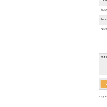
Теле
Тира
Коме
Код з
и
* за