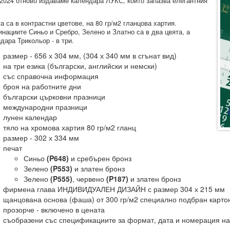
2024 отново издаваме календара ЛУКС, който запазва елегантния
а са в контрастни цветове, на 80 гр/м2 гланцова хартия.
нациите Синьо и Сребро, Зелено и Златно са в два цвята, а
дара Трикольор - в три.
размер - 656 х 304 мм, (304 х 340 мм в сгънат вид)
на три езика (български, английски и немски)
със справочна информация
броя на работните дни
български църковни празници
международни празници
лунен календар
тяло на хромова хартия 80 гр/м2 гланц
размер - 302 х 334 мм
печат
Синьо
(P648)
и сребърен бронз
Зелено
(P553)
и златен бронз
Зелено
(P555)
, червено
(P187)
и златен бронз
фирмена глава ИНДИВИДУАЛЕН ДИЗАЙН с размер 304 х 215 мм
щанцована основа (фаша) от 300 гр/м2 специално подбран картон
прозорче - включено в цената
съобразени със спецификациите за формат, дата и номерация на