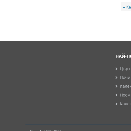
+ К
НАЙ-П
Църк
Почи
Кале
Ноем
Кале