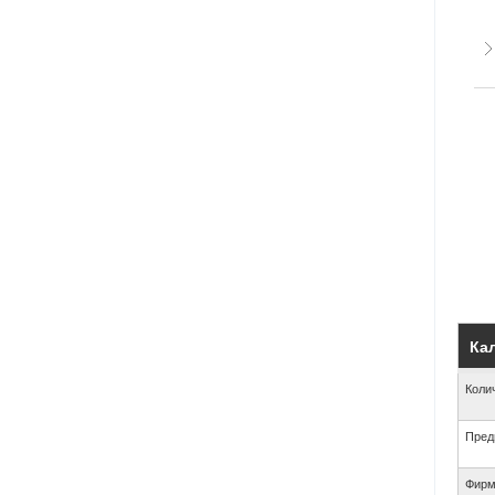
Кал
Коли
Пред
Фирм