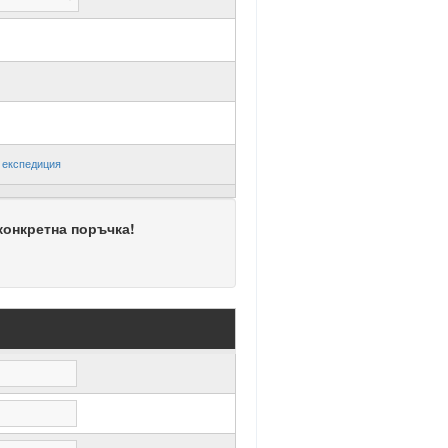
-
експедиция
конкретна поръчка!