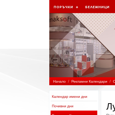
ПОРЪЧКИ
БЕЛЕЖНИЦИ
Начало
/
Рекламни Календари
/
С
Календар имени дни
Л
Почивни дни