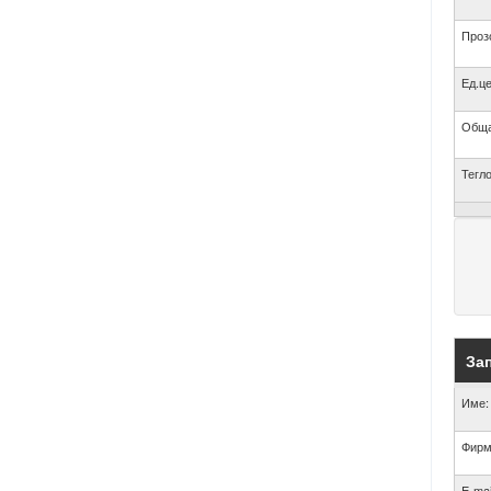
Проз
Ед.це
Обща
Тегло
Зап
Име:
Фирм
E-mai