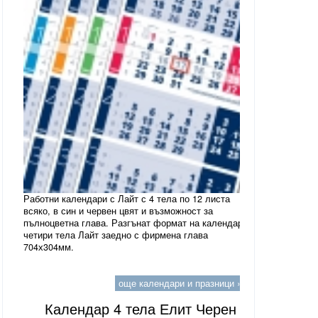
Работни календари с Лайт с 4 тела по 12 листа
всяко, в син и червен цвят и възможност за
пълноцветна глава. Разгънат формат на календар
четири тела Лайт заедно с фирмена глава
704х304мм.
още календари и празници »
Календар 4 тела Елит Черен