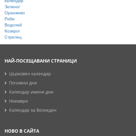
календар
Зелено/
Оранжево
Риби
Водолей
Козирог
Стрелец
НАЙ-ПОСЕЩАВАНИ СТРАНИЦИ
Църковен календар
Почивни дни
Календар имени дни
Ноември
Календар за Великден
НОВО В САЙТА