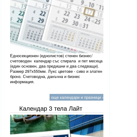
Едносекционен (еднолистов) стенен бизнес/
счетоводен календар със спирала и пет месеца
(един основен, два предишни и два следващи).
Размер 297х550мм. Лукс цветове - сиво и златен
бронз. Счетоводна, данъчна и бизнес
информация.
още календари и празници »
Календар 3 тела Лайт