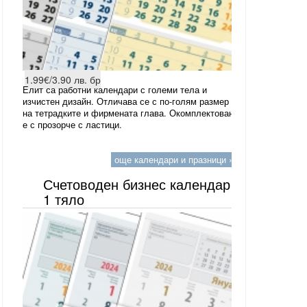
1.99€/3.90 лв. бр
Елит са работни календари с големи тела и
изчистен дизайн. Отличава се с по-голям размер
на тетрадките и фирмената глава. Окомплектован
е с прозорче с ластици.
още календари и празници »
Счетоводен бизнес календар
1 тяло