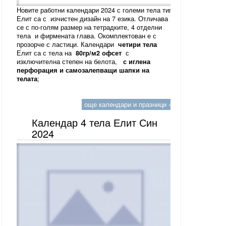
Новите работни календари 2024 с големи тела тип
Елит са с изчистен дизайн на 7 езика. Отличава
се с по-голям размер на тетрадките, 4 отделни
тела и фирмената глава. Окомплектован е с
прозорче с ластици. Календари
четири тела
Елит са с тела на
80гр/м2 офсет
с
изключителна степен на белота,
с иглена
перфорация и самозалепващи шапки на
телата
;
още календари и празници »
Календар 4 тела Елит Син
2024