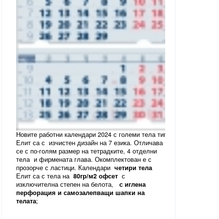
Новите работни календари 2024 с големи тела тип
Елит са с изчистен дизайн на 7 езика. Отличава
се с по-голям размер на тетрадките, 4 отделни
тела и фирмената глава. Окомплектован е с
прозорче с ластици. Календари
четири тела
Елит са с тела на
80гр/м2 офсет
с
изключителна степен на белота,
с иглена
перфорация и самозалепващи шапки на
телата
;