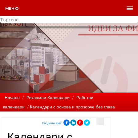
МЕНЮ
Начало
/
Рекламни Календари
/
Работни
календари
/ Календари с основа и прозорче без глава
Сподели във:
Календари с