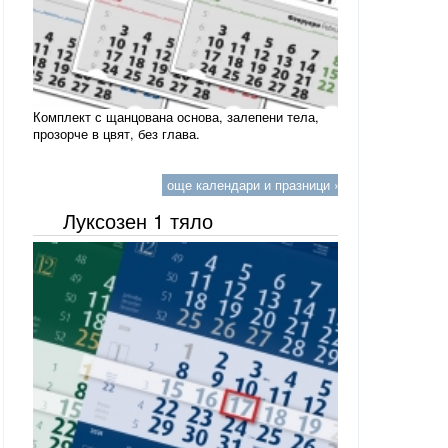
Комплект с щанцована основа, залепени тела,
прозорче в цвят, без глава.
още календари и празници »
Луксозен 1 тяло