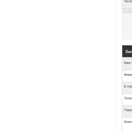
Тегло
Зап
Име:
Фирм
E-mai
Теле
Тира
Коме