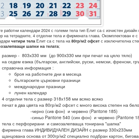
е работни календари 2024 с големи тела тип Елит са с изчистен дизайн 
р на тетрадките, 4 отделни тела и фирмената глава. Окомплектован е с 
ндари
четири тела
Елит са с тела на
80гр/м2 офсет
с изключителна сте
мозалепващи шапки на телата
;
размер -
803х330 мм (до 900x330 мм при печат на цяло тяло)
на седем езика (български, английски, руски, немски, френски, гр
справочна информация :
броя на работните дни в месеца
българските църковни празници
международни празници
лунен календар
4 отделни тела с размер 318х158 мм всяко всяко
печат в два цвята на 80гр/м2 офсет с много висока степен на бел
-черно (сив фон) и червено (Pantone 185)
-синьо Pantone 540 (син фон) и червено (Pantone 18
тела с перфорирани и самозалепваща тонирана "шапка"
фирмена глава ИНДИВИДУАЛЕН ДИЗАЙН с размер 330х233мм
щанцована основа от 300гр/м2 специално подбран картон, бигован