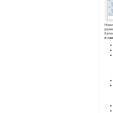
Новит
разме
Кале
и са