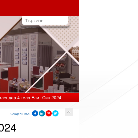
алендар 4 тела Елит Син 2024
Сподели във:
024