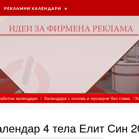
РЕКЛАМНИ КАЛЕНДАРИ
аботни календари
/
Календари с основа и прозорче без глава
/ К
алендар 4 тела Елит Син 2