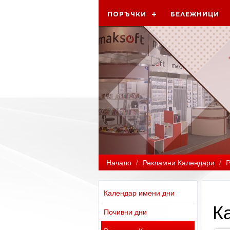
ПОРЪЧКИ
БЕЛЕЖНИЦИ
Начало
/
Рекламни Календари
/
Р
Календар имени дни
К
Почивни дни