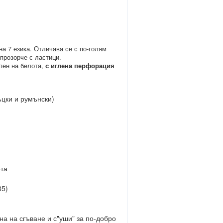
на 7 езика. Отличава се с по-голям
прозорче с ластици.
пен на белота,
с иглена перфорация
ъцки и румънски)
ота
5)
а на сгъване и с"уши" за по-добро