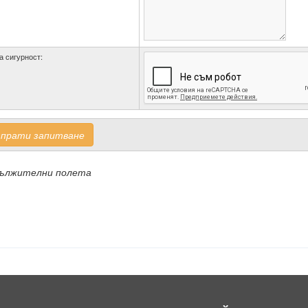
а сигурност:
зпрати запитване
дължителни полета