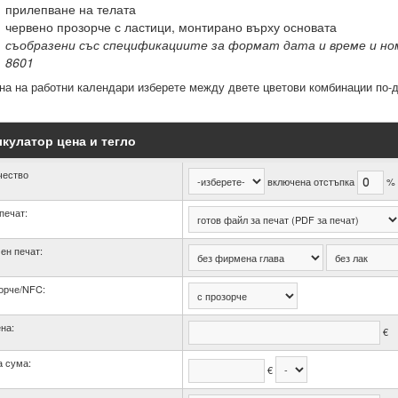
прилепване на телата
червено прозорче с ластици, монтирано върху основата
съобразени със спецификациите за формат дата и време и но
8601
на на работни календари изберете между двете цветови комбинации по-
кулатор цена и тегло
чество
включена отстъпка
%
печат:
ен печат:
орче/NFC:
на:
€
 сума:
€