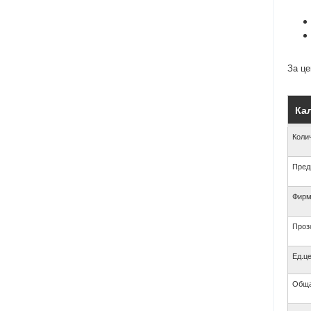
За це
Кал
Коли
Пред
Фирм
Проз
Ед.це
Обща