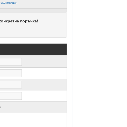
-
експедиция
конкретна поръчка!
я