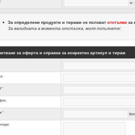
:
кг 
За определени продукти и тиражи се ползват
отстъпки
за 
За валидната в момента отстъпка, моля попълнете:
итване за оферта и справка за конректен артикул и тираж
а:
l *
фон:
ж *
бро
нтари: