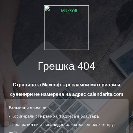
Грешка 404
Страницата Максофт- рекламни материали и
сувенири не намерена на адрес calendarite.com
Възможни причини:
- Коригирали сте ръчно url адреса в браузъра
- Препратил ви е невалиден или сгрешен линк от друг
сайт