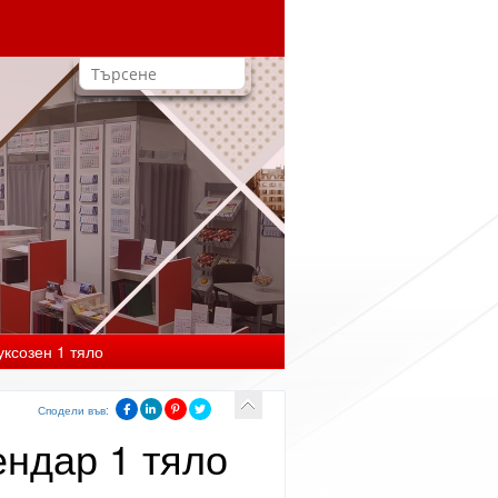
уксозен 1 тяло
Сподели във:
ендар 1 тяло