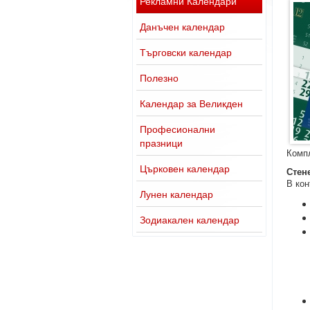
Рекламни Календари
Данъчен календар
Търговски календар
Полезно
Календар за Великден
Професионални
празници
Компл
Църковен календар
Стен
В кон
Лунен календар
Зодиакален календар