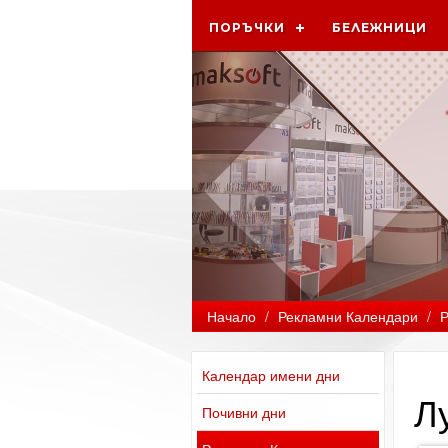
ПОРЪЧКИ
БЕЛЕЖНИЦИ
Начало
/
Рекламни Календари
/
Р
Календар имени дни
Л
Почивни дни