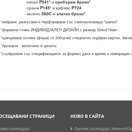
-синьо
P541*
и
сребърен бронз*
-оранж
P145*
и кафяво
P724
-зелено
560C
и
златен бронз*
рани, разкъсани и перфорирани със самозалепваща "шапка";
мена глава ИНДИВИДУАЛЕН ДИЗАЙН с размер 304х215мм ;
цована основа (фаша) от 300гр/м2 специално подбран картон, бигова
зорче - включено в цената;
бразени със спецификациите за формат дата и време и номерация н
ОСЕЩАВАНИ СТРАНИЦИ
НОВО В САЙТА
овен календар
Бизнес календар Зелено/О