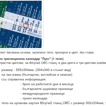
ект бигована основа, залепено тяло, прозорче в цвят, без глава.
ен трисекционен календар "Лукс"
(1 тяло)
трастни цветове, на 80гр/м2 LWC гланц, в два цвята и три цветови комби
размер - 555х304мм, (304х340 в сгънат вид)
на три езика (български, английски и немски)
със справочна информация:
- броя на работните дни в месеца
- българските църковни празници
- международните празници
- лунен календар
тяло на хромова хартия 80гр/м2 гланц LWC с размер 302х334мм, т