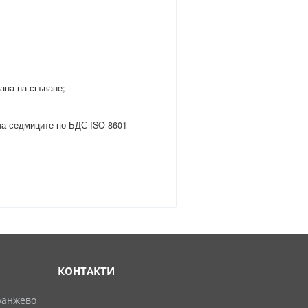
на на сгъване;
а седмиците по БДС ISO 8601
КОНТАКТИ
ранжево