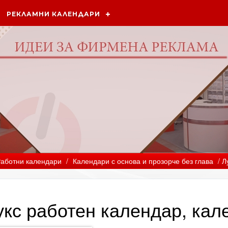
РЕКЛАМНИ КАЛЕНДАРИ
аботни календари
/
Календари с основа и прозорче без глава
/ Л
укс работен календар, кал