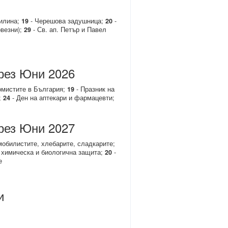
килина;
19
- Черешова задушница;
20
-
овезни);
29
- Св. ап. Петър и Павел
рез Юни 2026
омистите в България;
19
- Празник на
;
24
- Ден на аптекари и фармацевти;
рез Юни 2027
мобилистите, хлебарите, сладкарите;
, химическа и биологична защита;
20
-
е
и