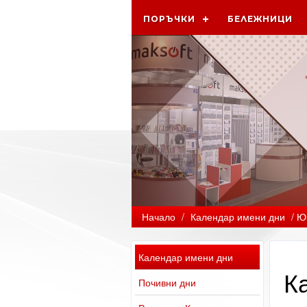
ПОРЪЧКИ
БЕЛЕЖНИЦИ
Начало
/
Календар имени дни
/ Ю
Календар имени дни
К
Почивни дни