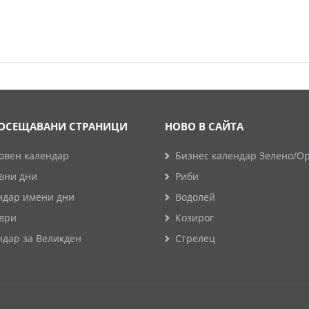
ОСЕЩАВАНИ СТРАНИЦИ
НОВО В САЙТА
овен календар
Бизнес календар Зелено/О
вни дни
Риби
ндар имени дни
Водолей
ври
Козирог
ндар за Великден
Стрелец