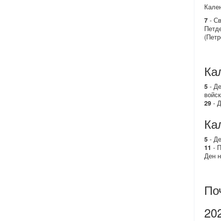
Кален
7
- Св
Петд
(Петр
Ка
5
- Де
войск
29
- Д
Ка
5
- Де
11
- П
Ден н
По
20