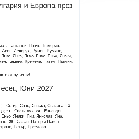
гария и Европа през
т
айот, Панталей, Панчо, Валерия,
- Асен, Аспарух, Румен, Румяна,
 Янко, Янка, Янчо, Енчо, Еньо, Янаки,
амен, Камена, Кремена, Павел, Павлин,
ите от аутизъм!
месец Юни 2027
) - Сотир, Спас, Спаска, Спасена;
13
-
ца;
21
- Свети дух;
24
- Еньовден -
 Еньо, Янаки, Яни, Янислав, Яна,
анчо;
29
- Св. ап. Петър и Павел
етрана, Петър, Преслава