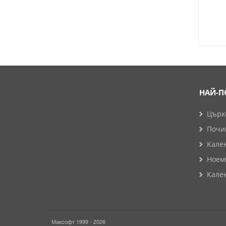
НАЙ-П
Църк
Почи
Кале
Ноем
Кале
Максофт 1999 - 2026