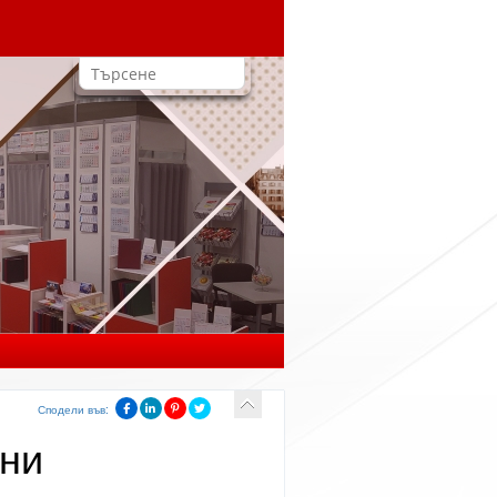
Сподели във:
Юни