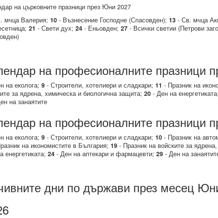
дар на църковните празници през Юни 2027
. мчца Валерия;
10
- Възнесение Господне (Спасовден);
13
- Св. мчца А
есетница;
21
- Свети дух;
24
- Еньовден;
27
- Всички светии (Петрови заг
овден)
лендар на професионалните празници п
н на еколога;
9
- Строители, хотелиери и сладкари;
11
- Празник на икон
ите за ядрена, химическа и биологична защита;
20
- Ден на енергетиката
ен на занаятите
лендар на професионалните празници п
н на еколога;
9
- Строители, хотелиери и сладкари;
10
- Празник на авто
разник на икономистите в България;
19
- Празник на войските за ядрена
а енергетиката;
24
- Ден на аптекари и фармацевти;
29
- Ден на занаятит
чивните дни по държави през месец Юн
26