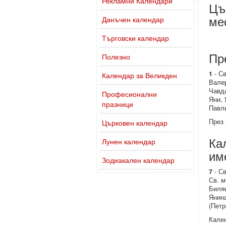
Рекламни Календари
Цъ
ме
Данъчен календар
Търговски календар
Пр
Полезно
1
- Св
Календар за Великден
Вале
Чавд
Професионални
Яни, 
празници
Павли
През 
Църковен календар
Ка
Лунен календар
им
Зодиакален календар
7
- Св
Св. м
Билян
Янин
(Петр
Кален