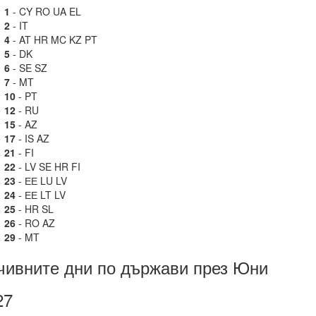
1
- CY RO UA EL
2
- IT
4
- AT HR MC KZ PT
5
- DK
6
- SE SZ
7
- MT
10
- PT
12
- RU
15
- AZ
17
- IS AZ
21
- FI
22
- LV SE HR FI
23
- ЕЕ LU LV
24
- ЕЕ LT LV
25
- HR SL
26
- RO AZ
29
- MT
чивните дни по държави през Юни
27