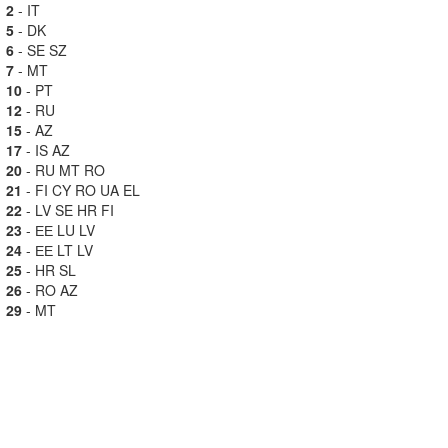
2
- IT
5
- DK
6
- SE SZ
7
- MT
10
- PT
12
- RU
15
- AZ
17
- IS AZ
20
- RU MT RO
21
- FI CY RO UA EL
22
- LV SE HR FI
23
- ЕЕ LU LV
24
- ЕЕ LT LV
25
- HR SL
26
- RO AZ
29
- MT