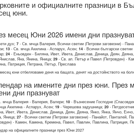
рковните и официалните празници в Бъл
сец юни.
ез месец Юни 2026 имени дни празнува
ети дух;
7
- Св. мчца Валерия, Всички светии (Петрови заговезни) - Пан
ри;
13
- Св. мчца Акилина - Аспарух, Асен;
14
- Всички български светии 
ар;
24
- Еньовден - Биляна, Ивет, Ивета, Денислав, Деница, Деян, Деяна,
Янислав, Яна, Янина, Яница;
29
- Св. ап. Петър и Павел (Петровден) - К
на, Патриция, Петрана, Петър, Преслава
месец юни отбелязваме деня на бащата, денят на достойнството на болн
лендар на имените дни през юни. През 
ени дни празнуват
. мчца Валерия - Валерия, Валери;
10
- Възнесение Господне (Спасовден
чца Акилина - Аспарух, Асен;
19
- Черешова задушница;
20
- Петдесетни
а, Ивет, Ивета, Денислав, Деница, Деян, Деяна, Янко, Янка, Янчо, Енчо,
а, Яница;
27
- Всички светии (Петрови заговезни) - Панайот, Панталей, П
овден) - Камен, Камена, Кремена, Павел, Павлин, Павлина, Патриция, П
дар на официалните празници през Юни 2027