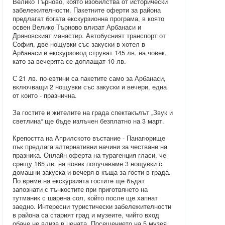
Велико Търново, която изобилства от исторически
забележителности. Пакетните оферти за района
предлагат богата екскурзионна програма, в която
освен Велико Търново влизат Арбанаси и
Дряновският манастир. Автобусният транспорт от
София, две нощувки със закуски в хотел в
Арбанаси и екскурзовод струват 145 лв. на човек,
като за вечерята се доплащат 10 лв.
С 21 лв. по-евтини са пакетите само за Арбанаси,
включващи 2 нощувки със закуски и вечери, една
от които - празнична.
За гостите и жителите на града спектакълът „Звук и
светлина“ ще бъде излъчен безплатно на 3 март.
Крепостта на Априлското въстание - Панагюрище
пък предлага алтернативни начини за честване на
празника. Онлайн оферта на турагенция гласи, че
срещу 165 лв. на човек получаваме 3 нощувки с
домашни закуска и вечеря в къща за гости в града.
По време на екскурзията гостите ще бъдат
запознати с тънкостите при приготвянето на
тутманик с шарена сол, който после ще хапнат
заедно. Интересни туристически забележителности
в района са старият град и музеите, чийто вход
обаче не влиза в цената. Посещението на 5 музея