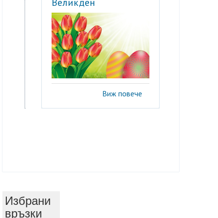
Великден
Виж повече
Избрани
връзки