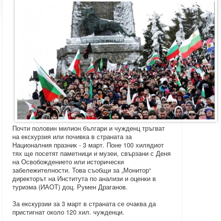
Почти половин милион българи и чужденц тръгват
на екскурзия или почивка в страната за
Националния празник - 3 март. Поне 100 хилядиот
тях ще посетят паметници и музеи, свързани с Деня
на Освобождението или исторически
забележителности. Това съобщи за „Монитор“
директорът на Института по анализи и оценки в
туризма (ИАОТ) доц. Румен Драганов.
За екскурзии за 3 март в страната се очаква да
пристигнат около 120 хил. чужденци.