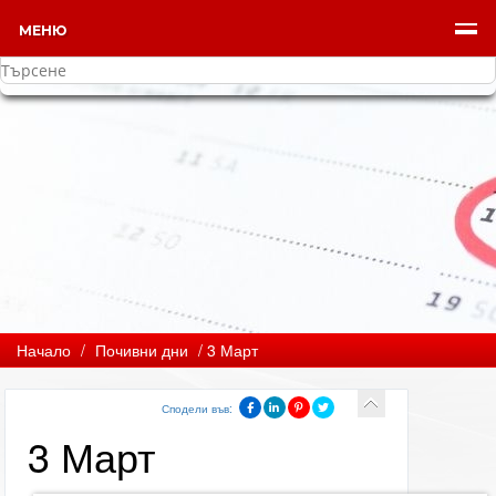
МЕНЮ
Начало
/
Почивни дни
/ 3 Март
Сподели във:
3 Март