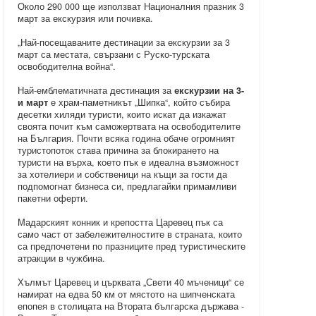
Около 290 000 ще използват Националния празник 3
март за екскурзия или почивка.
„Най-посещаваните дестинации за екскурзии за 3
март са местата, свързани с Руско-турската
освободителна война“.
Най-емблематичната дестинация за
екскурзии на 3-
и март
е храм-паметникът „Шипка“, който събира
десетки хиляди туристи, които искат да изкажат
своята почит към саможертвата на освободителите
на България. Почти всяка година обаче огромният
туристопоток става причина за блокирането на
туристи на върха, което пък е идеална възможност
за хотелиери и собственици на къщи за гости да
подпомогнат бизнеса си, предлагайки примамливи
пакетни оферти.
Мадарският конник и крепостта Царевец пък са
само част от забележителностите в страната, които
са предпочетени по празниците пред туристическите
атракции в чужбина.
Хълмът Царевец и църквата „Свети 40 мъченици“ се
намират на едва 50 км от мястото на шипченската
епопея в столицата на Втората българска държава -