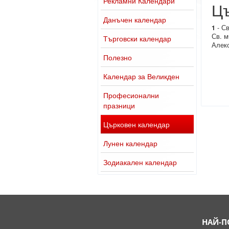
Рекламни Календари
Цъ
Данъчен календар
1
- Св
Св. м
Търговски календар
Алекс
Полезно
Календар за Великден
Професионални
празници
Църковен календар
Лунен календар
Зодиакален календар
НАЙ-П