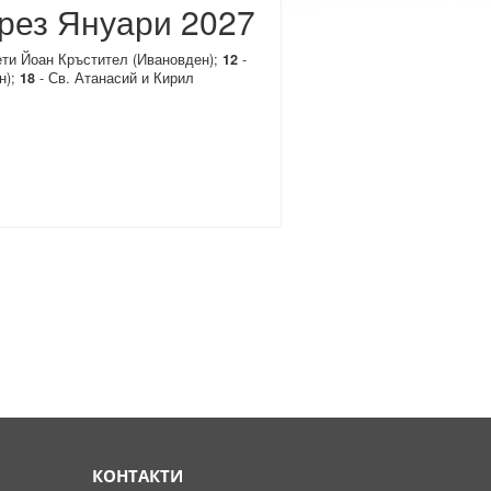
рез Януари 2027
ети Йоан Кръстител (Ивановден);
12
-
н);
18
- Св. Атанасий и Кирил
КОНТАКТИ