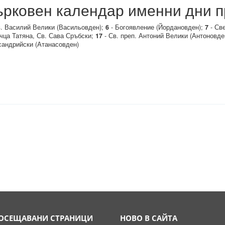
рковен календар именни дни п
. Василий Велики (Васильовден);
6
- Богоявление (Йордановден);
7
- Св
чца Татяна, Св. Сава Сръбски;
17
- Св. преп. Антоний Велики (Антоновде
андрийски (Атанасовден)
ОСЕЩАВАНИ СТРАНИЦИ
НОВО В САЙТА